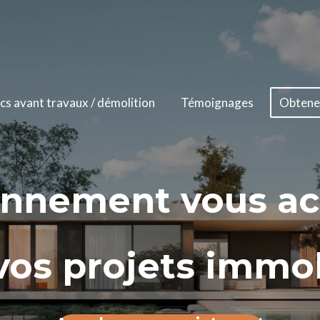
cs avant travaux / démolition
Témoignages
Obtenez
onnement vous a
vos projets immob