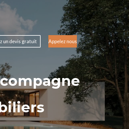
 un devis gratuit
Appelez nous
ccompagne
iliers