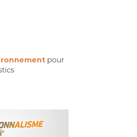
ironnement
pour
tics